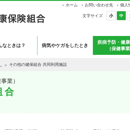
ホーム
お問い合わせ先
個人
文字サイズ
小
中
疾病予防・健康
んなときは？
病気やケガをしたとき
（保健事業
）
その他の健保組合 共同利用施設
健事業）
組合