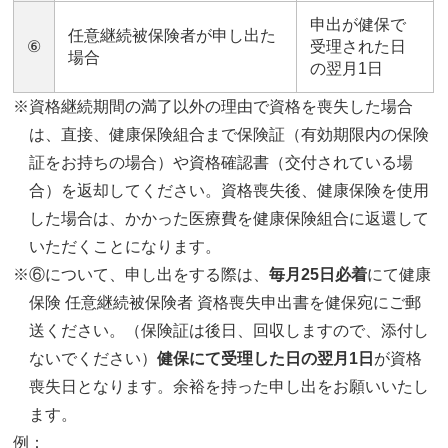
申出が健保で
任意継続被保険者が申し出た
⑥
受理された日
場合
の翌月1日
※資格継続期間の満了以外の理由で資格を喪失した場合
は、直接、健康保険組合まで保険証（有効期限内の保険
証をお持ちの場合）や資格確認書（交付されている場
合）を返却してください。資格喪失後、健康保険を使用
した場合は、かかった医療費を健康保険組合に返還して
いただくことになります。
※⑥について、申し出をする際は、
毎月25日必着
にて健康
保険 任意継続被保険者 資格喪失申出書を健保宛にご郵
送ください。（保険証は後日、回収しますので、添付し
ないでください）
健保にて受理した日の翌月1日
が資格
喪失日となります。余裕を持った申し出をお願いいたし
ます。
例：