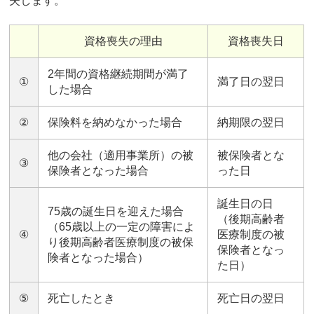
失します。
資格喪失の理由
資格喪失日
2年間の資格継続期間が満了
①
満了日の翌日
した場合
②
保険料を納めなかった場合
納期限の翌日
他の会社（適用事業所）の被
被保険者とな
③
保険者となった場合
った日
誕生日の日
75歳の誕生日を迎えた場合
（後期高齢者
（65歳以上の一定の障害によ
④
医療制度の被
り後期高齢者医療制度の被保
保険者となっ
険者となった場合）
た日）
⑤
死亡したとき
死亡日の翌日